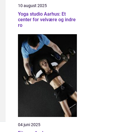
10 august 2025
Yoga studio Aarhus: Et
center for velvære og indre
ro
04 juni 2025