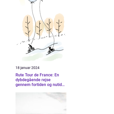
18 januar 2024
Rute Tour de France: En
dybdegående rejse
gennem fortiden og nutiden
af Frankrigs mest
prestigefyldte cykelløb