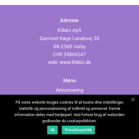
Adresse
web:
www.klikko.dk
Menu
Annoncering
Om os
På vores website bruges cookies til at huske dine indstillinger,
Cookies
statistik og personalisering af indhold og annoncer. Denne
information deles med tredjepart. Ved fortsat brug af websiden
Kontakt os
godkender du cookiepolitikken.
Sitemap
Ok
Privatlivspolitik