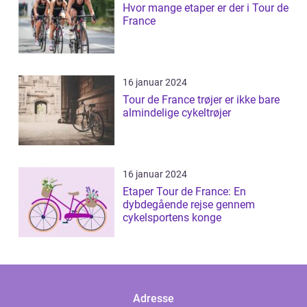
Hvor mange etaper er der i Tour de
France
16 januar 2024
Tour de France trøjer er ikke bare
almindelige cykeltrøjer
16 januar 2024
Etaper Tour de France: En
dybdegående rejse gennem
cykelsportens konge
Adresse