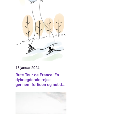
18 januar 2024
Rute Tour de France: En
dybdegående rejse
gennem fortiden og nutiden
af Frankrigs mest
prestigefyldte cykelløb