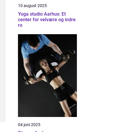
10 august 2025
Yoga studio Aarhus: Et
center for velvære og indre
ro
04 juni 2025