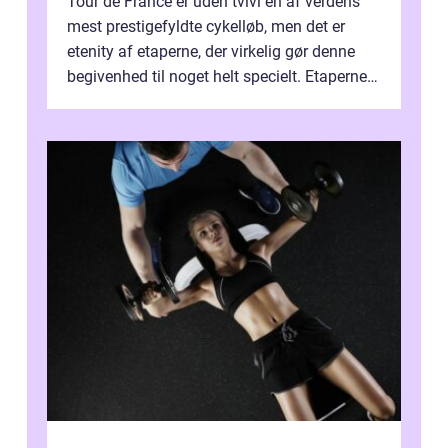
Tour de France er uden tvivl en af verdens
mest prestigefyldte cykelløb, men det er
etenity af etaperne, der virkelig gør denne
begivenhed til noget helt specielt. Etaperne i
Tour de France er afgøren...