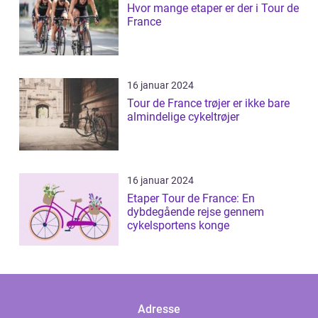
Hvor mange etaper er der i Tour de
France
16 januar 2024
Tour de France trøjer er ikke bare
almindelige cykeltrøjer
16 januar 2024
Etaper Tour de France: En
dybdegående rejse gennem
cykelsportens konge
Adresse