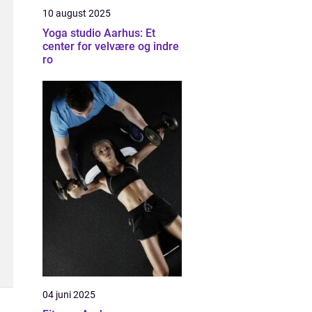
10 august 2025
Yoga studio Aarhus: Et
center for velvære og indre
ro
04 juni 2025