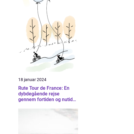
18 januar 2024
Rute Tour de France: En
dybdegående rejse
gennem fortiden og nutiden
af Frankrigs mest
prestigefyldte cykelløb