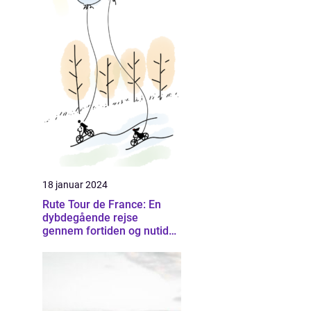
18 januar 2024
Rute Tour de France: En
dybdegående rejse
gennem fortiden og nutiden
af Frankrigs mest
prestigefyldte cykelløb