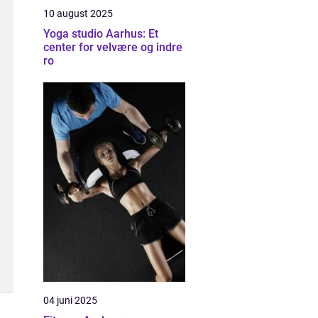
10 august 2025
Yoga studio Aarhus: Et
center for velvære og indre
ro
04 juni 2025