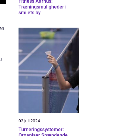
Fitness Aarhus:
Træningsmuligheder i
smilets by
en
g
02 juli 2024
Turneringssystemer:
Organiser Spændende