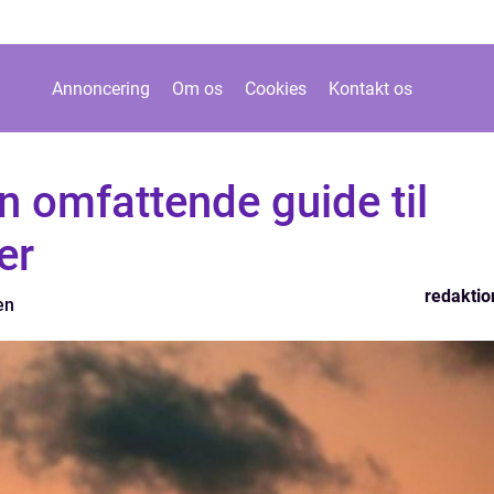
Annoncering
Om os
Cookies
Kontakt os
n omfattende guide til
er
redaktio
en