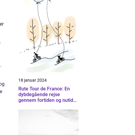
er
e
.
18 januar 2024
 og
Rute Tour de France: En
e
dybdegående rejse
gennem fortiden og nutiden
af Frankrigs mest
prestigefyldte cykelløb