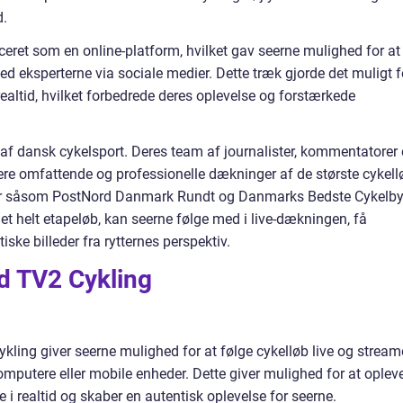
d.
ceret som en online-platform, hvilket gav seerne mulighed for at
ed eksperterne via sociale medier. Dette træk gjorde det muligt f
realtid, hvilket forbedrede deres oplevelse og forstærkede
l af dansk cykelsport. Deres team af journalister, kommentatorer
ere omfattende og professionelle dækninger af de største cykell
er såsom PostNord Danmark Rundt og Danmarks Bedste Cykelby
 et helt etapeløb, kan seerne følge med i live-dækningen, få
ske billeder fra rytternes perspektiv.
d TV2 Cykling
kling giver seerne mulighed for at følge cykelløb live og stream
mputere eller mobile enheder. Dette giver mulighed for at oplev
i realtid og skaber en autentisk oplevelse for seerne.