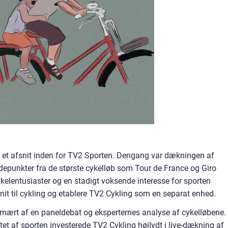
m et afsnit inden for TV2 Sporten. Dengang var dækningen af
jdepunkter fra de største cykelløb som Tour de France og Giro
ykelentusiaster og en stadigt voksende interesse for sporten
snit til cykling og etablere TV2 Cykling som en separat enhed.
imært af en paneldebat og eksperternes analyse af cykelløbene.
et af sporten investerede TV2 Cykling højlydt i live-dækning af