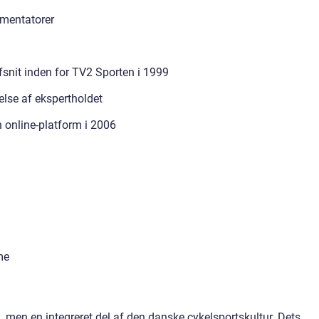
mmentatorer
fsnit inden for TV2 Sporten i 1999
else af ekspertholdet
 online-platform i 2006
me
, men en integreret del af den danske cykelsportskultur. Dets