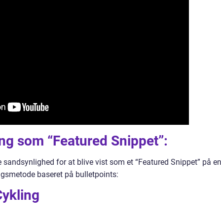
ing som “Featured Snippet”:
rre sandsynlighed for at blive vist som et “Featured Snippet” på e
ingsmetode baseret på bulletpoints:
Cykling