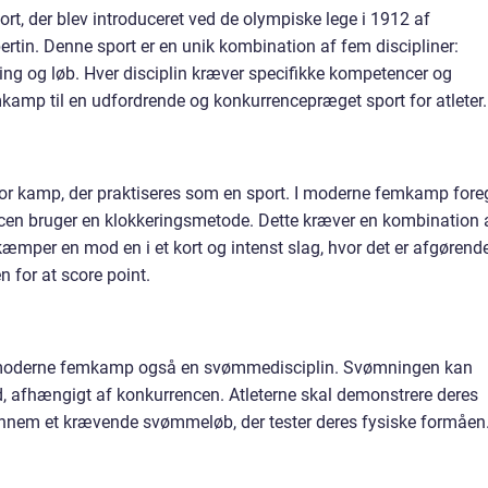
, der blev introduceret ved de olympiske lege i 1912 af
rtin. Denne sport er en unik kombination af fem discipliner:
ing og løb. Hver disciplin kræver specifikke kompetencer og
kamp til en udfordrende og konkurrencepræget sport for atleter.
for kamp, der praktiseres som en sport. I moderne femkamp fore
en bruger en klokkeringsmetode. Dette kræver en kombination 
 kæmper en mod en i et kort og intenst slag, hvor det er afgørend
 for at score point.
r moderne femkamp også en svømmedisciplin. Svømningen kan
nd, afhængigt af konkurrencen. Atleterne skal demonstrere deres
nnem et krævende svømmeløb, der tester deres fysiske formåen