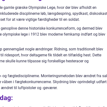
e gamle græske Olympiske Lege, hvor der blev afholdt en
inkluderede discplinerne løb, længdespring, spydkast, diskoskas
set for at være vigtige færdigheder til en soldat.
t genoplive denne historiske konkurrenceform, og dermed blev
e olympiske lege i 1912 blev moderne femkamp indført og blev
p gennemgået nogle ændringer. Ridning, som traditionelt blev
l ridesport, hvor deltagerne fik tildelt en tilfældig hest. Dette
rne skulle kunne tilpasse sig forskellige hesteracer og
e- og fægtedisciplinerne. Monteringsmetoden blev ændret fra sa
ske våben i fægtekonkurrencerne. Skydning blev oprindeligt udført
ndret til luftpistoler og -geværer.
dag: