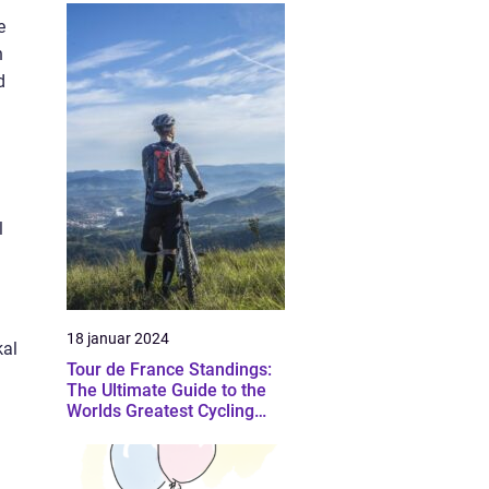
e
n
d
l
18 januar 2024
kal
Tour de France Standings:
The Ultimate Guide to the
Worlds Greatest Cycling
Event