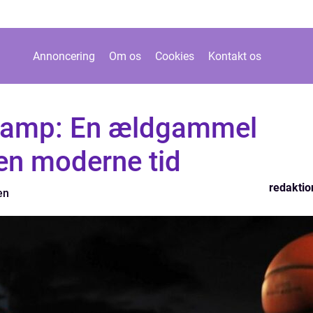
Annoncering
Om os
Cookies
Kontakt os
amp: En ældgammel
en moderne tid
redaktio
en