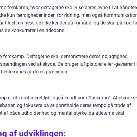
rne femkamp, hvor deltagerne skal vise deres evne til at håndter
 ikke kun færdigheder inden for ridning, men også kommunikatio
 tildelt en hest, de ikke kender på forhånd, og de skal på kort ti
ns de konkurrerer i en ridebane.
ne femkamp. Deltagerne skal demonstrere deres nøjagtighed,
spændingen ved at skyde. De bruger luftpistoler eller -geværer ti
t bestemmes af deres præcision.
p er et kombineret løb, også kendt som “laser run”. Atleterne s
øbebanen og fokusere på at opretholde deres tempo på trods af
st af både udholdenhed og mental styrke, da atleterne skal
g af udviklingen: