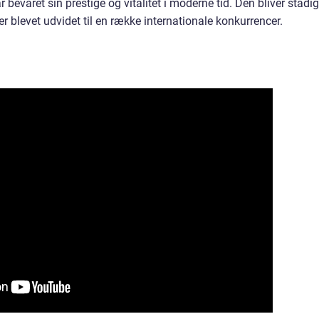
bevaret sin prestige og vitalitet i moderne tid. Den bliver stadig
r blevet udvidet til en række internationale konkurrencer.