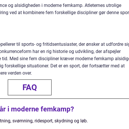
rence og alsidigheden i moderne femkamp. Atleternes utrolige
ring ved at kombinere fem forskellige discipliner gør denne spor
lerer til sports- og fritidsentusiaster, der ønsker at udfordre si
nkurrenceform har en rig historie og udvikling, der afspejler
e tid. Med sine fem discipliner kræver moderne femkamp alsidig
g forskellige situationer. Det er en sport, der fortsætter med at
uere verden over.
FAQ
dgår i moderne femkamp?
ing, svømning, ridesport, skydning og løb.