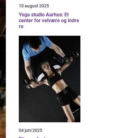
10 august 2025
Yoga studio Aarhus: Et
center for velvære og indre
ro
04 juni 2025