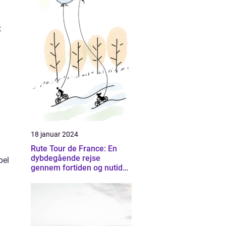
t
18 januar 2024
Rute Tour de France: En
dybdegående rejse
bel
gennem fortiden og nutiden
af Frankrigs mest
prestigefyldte cykelløb