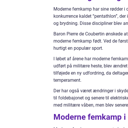
Moderne femkamp har sine rødder i d
konkurrence kaldet “pentathlon”, der 
og brydning. Disse discipliner blev an
Baron Pierre de Coubertin ønskede a
moderne femkamp født. Ved de først
hurtigt en populær sport.
I løbet af årene har moderne femkam
udført på militære heste, blev ændret ti
tilføjede en ny udfordring, da deltage
temperament.
Der har også været ændringer i skyd
til foldebajonet og senere til elektri
med militære våben, men blev senere æ
Moderne femkamp i 