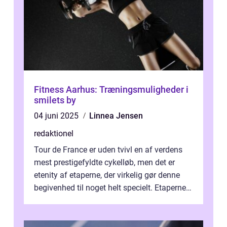
Fitness Aarhus: Træningsmuligheder i
smilets by
04 juni 2025
Linnea Jensen
redaktionel
Tour de France er uden tvivl en af verdens
mest prestigefyldte cykelløb, men det er
etenity af etaperne, der virkelig gør denne
begivenhed til noget helt specielt. Etaperne i
Tour de France er afgøren...