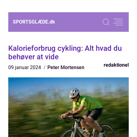
SPORTSGLÆDE.
dk
Kalorieforbrug cykling: Alt hvad du
behøver at vide
redaktionel
09 januar 2024
Peter Mortensen