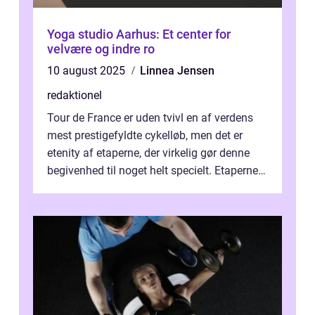
Yoga studio Aarhus: Et center for
velvære og indre ro
10 august 2025
Linnea Jensen
redaktionel
Tour de France er uden tvivl en af verdens
mest prestigefyldte cykelløb, men det er
etenity af etaperne, der virkelig gør denne
begivenhed til noget helt specielt. Etaperne i
Tour de France er afgøren...