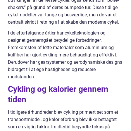
udviklingen af de første cykler, også kendt som “bone-
shakers” på grund af deres bumpede tur. Disse tidlige
cykelmodeller var tunge og besværlige, men de var et
centralt skridt i retning af at skabe den moderne cykel.
I de efterfølgende årtier har cykelteknologien og
designet gennemgået betydelige forbedringer.
Fremkomsten af lette materialer som aluminium og
kulfiber har gjort cykling mere behageligt og effektivt.
Derudover har gearsystemer og aerodynamiske designs
bidraget til at øge hastigheden og reducere
modstanden.
Cykling og kalorier gennem
tiden
I tidligere århundreder blev cykling primært set som et
transportmiddel, og kalorieforbrug blev ikke betragtet
som en vigtig faktor. Imidlertid begyndte fokus på