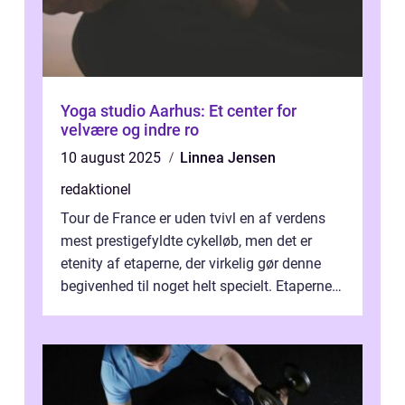
Yoga studio Aarhus: Et center for
velvære og indre ro
10 august 2025
Linnea Jensen
redaktionel
Tour de France er uden tvivl en af verdens
mest prestigefyldte cykelløb, men det er
etenity af etaperne, der virkelig gør denne
begivenhed til noget helt specielt. Etaperne i
Tour de France er afgøren...