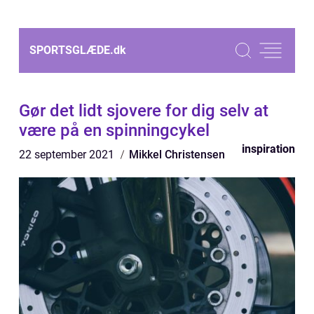
SPORTSGLÆDE.
dk
Gør det lidt sjovere for dig selv at
være på en spinningcykel
inspiration
22 september 2021
Mikkel Christensen