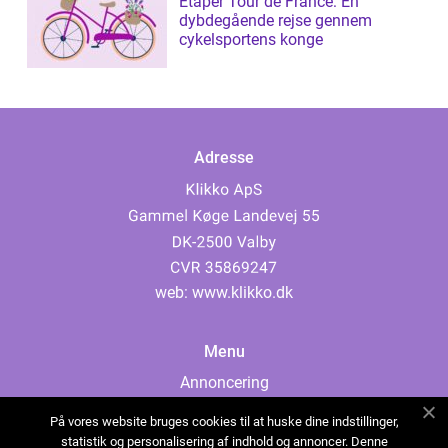
Etaper Tour de France: En
dybdegående rejse gennem
cykelsportens konge
Adresse
web:
www.klikko.dk
Menu
Annoncering
Om os
På vores website bruges cookies til at huske dine indstillinger,
Cookies
statistik og personalisering af indhold og annoncer. Denne