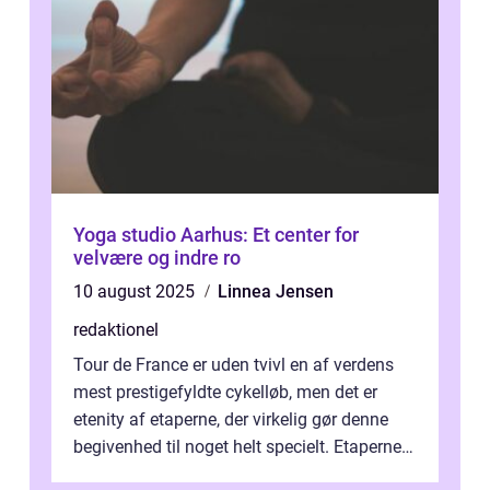
Yoga studio Aarhus: Et center for
velvære og indre ro
10 august 2025
Linnea Jensen
redaktionel
Tour de France er uden tvivl en af verdens
mest prestigefyldte cykelløb, men det er
etenity af etaperne, der virkelig gør denne
begivenhed til noget helt specielt. Etaperne i
Tour de France er afgøren...