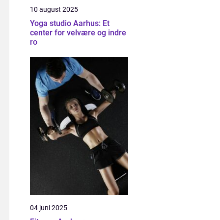
10 august 2025
Yoga studio Aarhus: Et
center for velvære og indre
ro
04 juni 2025