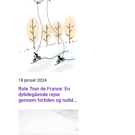
18 januar 2024
Rute Tour de France: En
dybdegående rejse
gennem fortiden og nutiden
af Frankrigs mest
prestigefyldte cykelløb