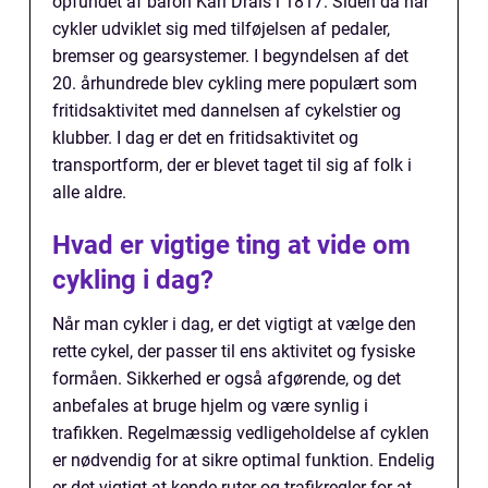
opfundet af baron Karl Drais i 1817. Siden da har
cykler udviklet sig med tilføjelsen af pedaler,
bremser og gearsystemer. I begyndelsen af det
20. århundrede blev cykling mere populært som
fritidsaktivitet med dannelsen af cykelstier og
klubber. I dag er det en fritidsaktivitet og
transportform, der er blevet taget til sig af folk i
alle aldre.
Hvad er vigtige ting at vide om
cykling i dag?
Når man cykler i dag, er det vigtigt at vælge den
rette cykel, der passer til ens aktivitet og fysiske
formåen. Sikkerhed er også afgørende, og det
anbefales at bruge hjelm og være synlig i
trafikken. Regelmæssig vedligeholdelse af cyklen
er nødvendig for at sikre optimal funktion. Endelig
er det vigtigt at kende ruter og trafikregler for at