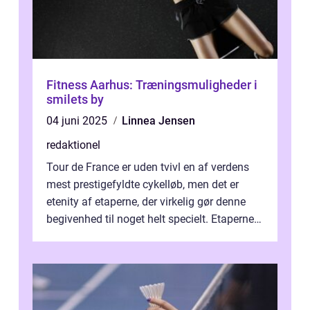
Fitness Aarhus: Træningsmuligheder i
smilets by
04 juni 2025
Linnea Jensen
redaktionel
Tour de France er uden tvivl en af verdens
mest prestigefyldte cykelløb, men det er
etenity af etaperne, der virkelig gør denne
begivenhed til noget helt specielt. Etaperne i
Tour de France er afgøren...