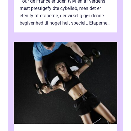
Tour de France er uden tvivl en af verdens
mest prestigefyldte cykelløb, men det er
etenity af etaperne, der virkelig gør denne
begivenhed til noget helt specielt. Etaperne i
Tour de France er afgøren...