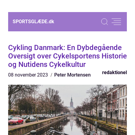
SPORTSGLÆDE.
dk
Cykling Danmark: En Dybdegående
Oversigt over Cykelsportens Historie
og Nutidens Cykelkultur
redaktionel
08 november 2023
Peter Mortensen