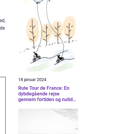
ed,
nde
18 januar 2024
Rute Tour de France: En
dybdegående rejse
gennem fortiden og nutiden
af Frankrigs mest
prestigefyldte cykelløb