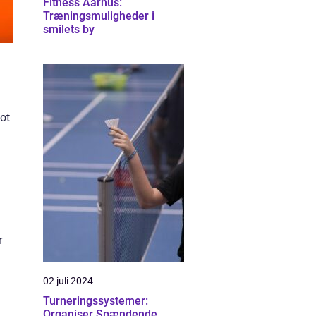
Fitness Aarhus:
Træningsmuligheder i
smilets by
l
lot
r
02 juli 2024
Turneringssystemer:
Organiser Spændende