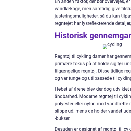
En anden faktor, der bør overvejes, 
vandlækage, men samtidig give tilstr
justeringsmuligheder, så du kan tilpas
regntøjet har lysreflekterende detaljer
Historisk gennemgang
Regntøj til cykling damer har gennemg
primære fokus på at holde sig tør und
tilgængelige regntøj. Disse tidlige r
og var tunge og utilpassede til cyklin
I løbet af årene blev der dog udvikle
åndbarhed. Moderne regntøj til cyklin
polyester eller nylon med vandtætte 
slippe ud, mens de holder vandet ude,
-bukser.
Desuden er designet af regntøj til cyk