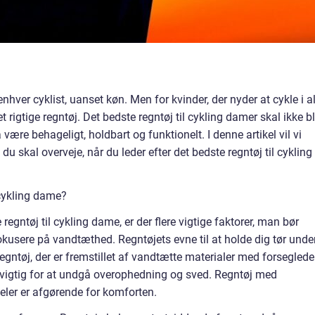
hver cyklist, uanset køn. Men for kvinder, der nyder at cykle i a
t rigtige regntøj. Det bedste regntøj til cykling damer skal ikke b
ære behageligt, holdbart og funktionelt. I denne artikel vil vi
 skal overveje, når du leder efter det bedste regntøj til cykling
 cykling dame?
regntøj til cykling dame, er der flere vigtige faktorer, man bør
kusere på vandtæthed. Regntøjets evne til at holde dig tør unde
egntøj, der er fremstillet af vandtætte materialer med forseglede
igtig for at undgå overophedning og sved. Regntøj med
ler er afgørende for komforten.