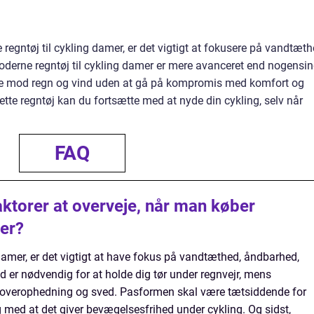
 regntøj til cykling damer, er det vigtigt at fokusere på vandtæth
derne regntøj til cykling damer er mere avanceret end nogensi
lse mod regn og vind uden at gå på kompromis med komfort og
tte regntøj kan du fortsætte med at nyde din cykling, selv når
FAQ
aktorer at overveje, når man køber
mer?
damer, er det vigtigt at have fokus på vandtæthed, åndbarhed,
er nødvendig for at holde dig tør under regnvejr, mens
overophedning og sved. Pasformen skal være tætsiddende for
 med at det giver bevægelsesfrihed under cykling. Og sidst,