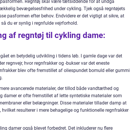
er pasformen. Regntøj skal være tætsiddende for at undgå
ækkelig bevægelsesfrihed under cykling. Tjek også regntøjets
se pasformen efter behov. Endvidere er det vigtigt at sikre, at
, så du er synlig i regnfulde vejrforhold.
 af regntøj til cykling dame:
ået en betydelig udvikling i tidens løb. I gamle dage var det
er regnvejr, hvor regnfrakker og -bukser var det eneste
egnfrakker blev ofte fremstillet af oliespundet bomuld eller gummi
g.
t mere avancerede materialer, der tillod både vandtæthed og
g damer er ofte fremstillet af lette syntetiske materialer som
membraner eller belægninger. Disse materialer tillader damp at
 hvilket resulterer i mere behagelige og funktionelle regnfrakker
ling damer også blevet forbedret. Det inkluderer nu flere