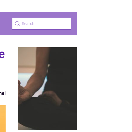
e
nel