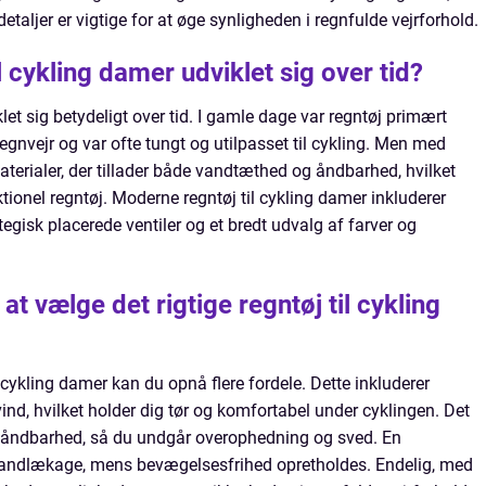
etaljer er vigtige for at øge synligheden i regnfulde vejrforhold.
l cykling damer udviklet sig over tid?
let sig betydeligt over tid. I gamle dage var regntøj primært
 regnvejr og var ofte tungt og utilpasset til cykling. Men med
aterialer, der tillader både vandtæthed og åndbarhed, hvilket
tionel regntøj. Moderne regntøj til cykling damer inkluderer
ategisk placerede ventiler og et bredt udvalg af farver og
t vælge det rigtige regntøj til cykling
l cykling damer kan du opnå flere fordele. Dette inkluderer
nd, hvilket holder dig tør og komfortabel under cyklingen. Det
d åndbarhed, så du undgår overophedning og sved. En
vandlækage, mens bevægelsesfrihed opretholdes. Endelig, med