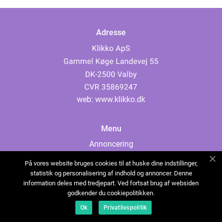
Adresse
web:
www.klikko.dk
Menu
Annoncering
Om os
På vores website bruges cookies til at huske dine indstillinger,
Cookies
statistik og personalisering af indhold og annoncer. Denne
information deles med tredjepart. Ved fortsat brug af websiden
Kontakt os
godkender du cookiepolitikken.
Sitemap
Ok
Privatlivspolitik